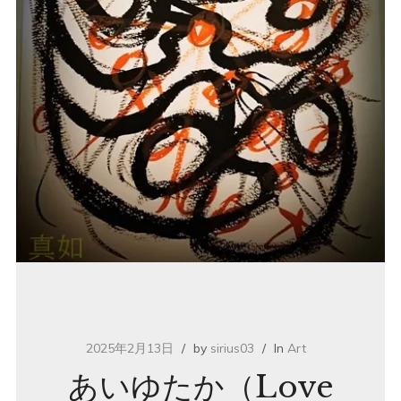
2025年2月13日
by
sirius03
In
Art
あいゆたか（Love