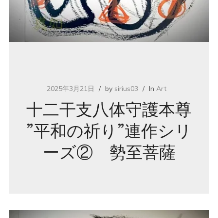
2025年3月21日
by
sirius03
In
Art
十二干支八体守護本尊
”平和の祈り”連作シリ
ーズ② 勢至菩薩