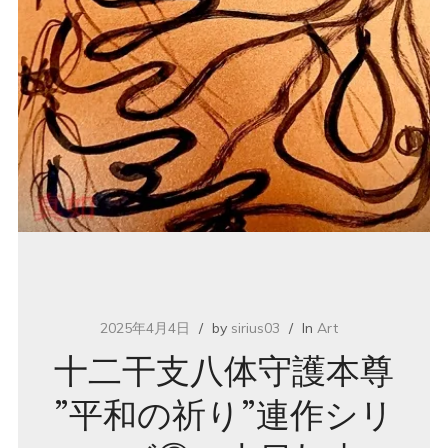
2025年4月4日
by
sirius03
In
Art
十二干支八体守護本尊
”平和の祈り”連作シリ