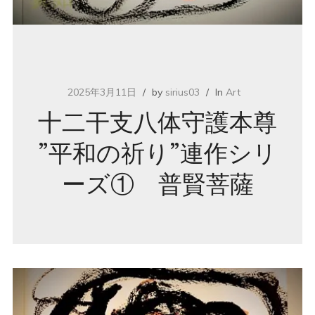
2025年3月11日
by
sirius03
In
Art
十二干支八体守護本尊
”平和の祈り”連作シリ
ーズ① 普賢菩薩