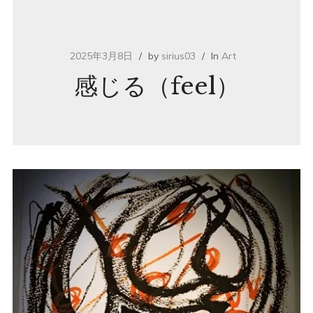
2025年3月8日
by
sirius03
In
Art
感じる（feel）