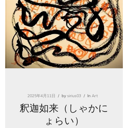
2025年4月11日
by
sirius03
In
Art
釈迦如来（しゃかに
ょらい）