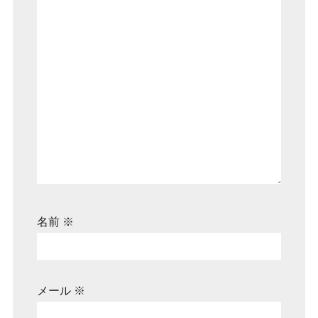
名前
※
メール
※