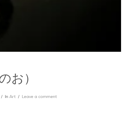
のお）
In
Art
Leave a comment