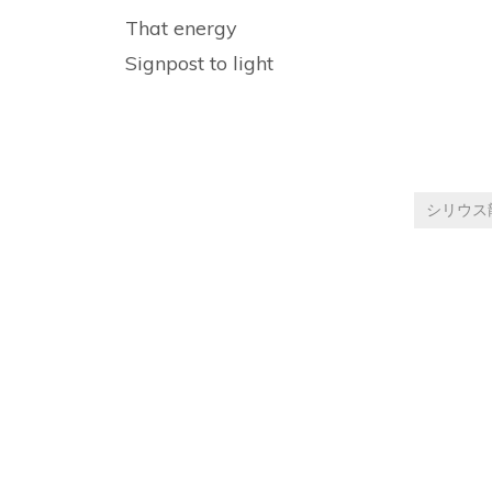
That energy
Signpost to light
シリウス
Post
navigation