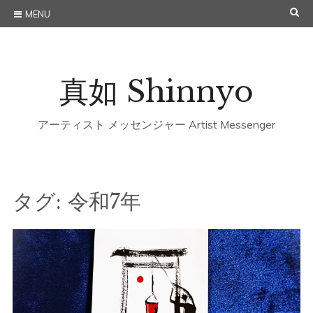
Skip
SE
MENU
to
content
真如 Shinnyo
アーティスト メッセンジャー Artist Messenger
タグ:
令和7年